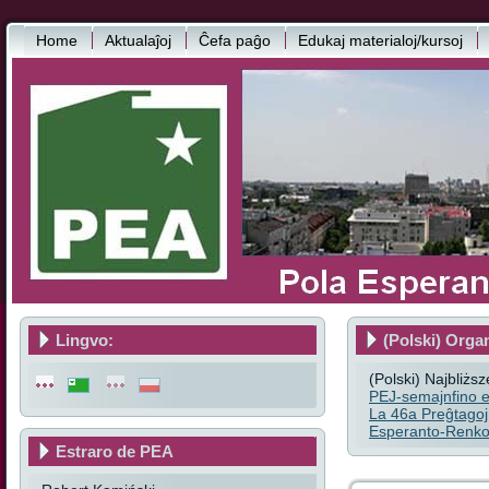
Home
Aktualaĵoj
Ĉefa paĝo
Edukaj materialoj/kursoj
Lingvo:
(Polski) Orga
(Polski) Najbliżs
PEJ-semajnfino e
La 46a Preĝtagoj
Esperanto-Renkon
Estraro de PEA