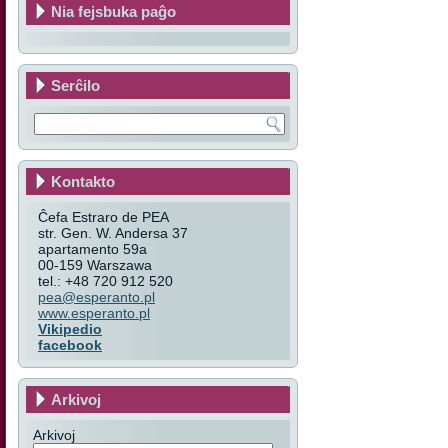
Nia fejsbuka paĝo
Serĉilo
Kontakto
Ĉefa Estraro de PEA
str. Gen. W. Andersa 37
apartamento 59a
00-159 Warszawa
tel.: +48 720 912 520
pea@esperanto.pl
www.esperanto.pl
Vikipedio
facebook
Arkivoj
Arkivoj