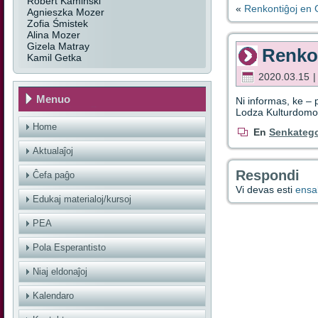
Robert Kamiński
«
Renkontiĝoj en G
Agnieszka Mozer
Zofia Śmistek
Alina Mozer
Gizela Matray
Renkon
Kamil Getka
2020.03.15
Menuo
Ni informas, ke – 
Lodza Kulturdomo 
Home
En
Senkatego
Aktualaĵoj
Respondi
Ĉefa paĝo
Vi devas esti
ensal
Edukaj materialoj/kursoj
PEA
Pola Esperantisto
Niaj eldonaĵoj
Kalendaro