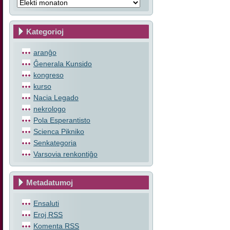
Kategorioj
aranĝo
Ĝenerala Kunsido
kongreso
kurso
Nacia Legado
nekrologo
Pola Esperantisto
Scienca Pikniko
Senkategoria
Varsovia renkontiĝo
Metadatumoj
Ensaluti
Eroj
RSS
Komenta
RSS