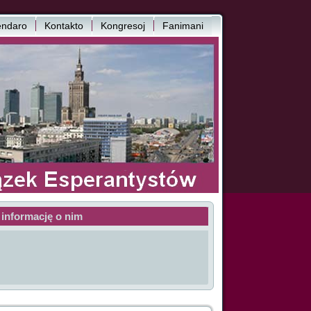
endaro
Kontakto
Kongresoj
Fanimani
 informację o nim