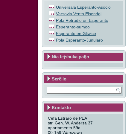
Universala Esperanto-Asocio
Varsovia Vento Elsendoj
Pola Retradio en Esperanto
Esperanto-sumoo
Esperanto en Gliwice
Pola Esperanto-Junularo
Nia fejsbuka paĝo
Serĉilo
Kontakto
Ĉefa Estraro de PEA
str. Gen. W. Andersa 37
apartamento 59a
00-159 Warszawa