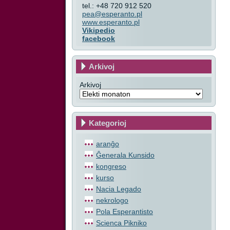
tel.: +48 720 912 520
pea@esperanto.pl
www.esperanto.pl
Vikipedio
facebook
Arkivoj
Arkivoj
Kategorioj
aranĝo
Ĝenerala Kunsido
kongreso
kurso
Nacia Legado
nekrologo
Pola Esperantisto
Scienca Pikniko