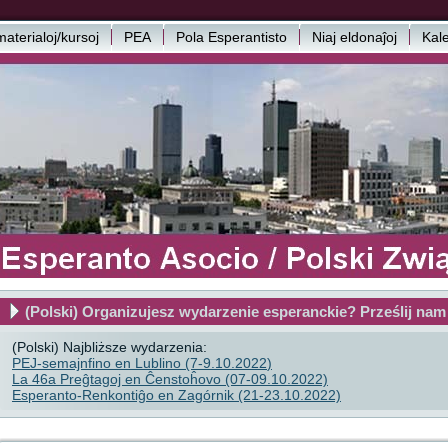
aterialoj/kursoj
PEA
Pola Esperantisto
Niaj eldonaĵoj
Kal
(Polski) Organizujesz wydarzenie esperanckie? Prześlij nam
(Polski) Najbliższe wydarzenia:
PEJ-semajnfino en Lublino (7-9.10.2022
)
La 46a Preĝtagoj en Ĉenstoĥovo (07-09.10.2022)
Esperanto-Renkontiĝo en Zagórnik (21-23.10.2022)