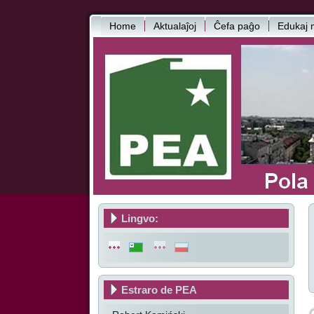
Home
Aktualaĵoj
Ĉefa paĝo
Edukaj m
Lingvo:
Estraro de PEA