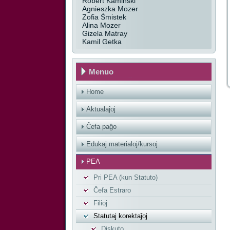
Robert Kamiński
Agnieszka Mozer
Zofia Śmistek
Alina Mozer
Gizela Matray
Kamil Getka
Menuo
Home
Aktualaĵoj
Ĉefa paĝo
Edukaj materialoj/kursoj
PEA
Pri PEA (kun Statuto)
Ĉefa Estraro
Filioj
Statutaj korektaĵoj
Diskuto