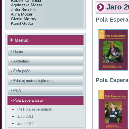
Robert Kamiński
Agnieszka Mozer
Jaro 2
Zofia Śmistek
Alina Mozer
Gizela Matray
Pola Espera
Kamil Getka
Menuo
Home
Aktualaĵoj
Ĉefa paĝo
Pola Espera
Edukaj materialoj/kursoj
PEA
Pola Esperantisto
Pri Pola esperantisto
Jaro 2011
Jaro 2012