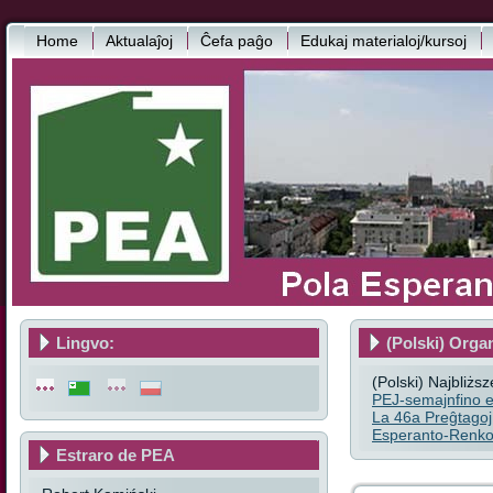
Home
Aktualaĵoj
Ĉefa paĝo
Edukaj materialoj/kursoj
Lingvo:
(Polski) Orga
(Polski) Najbliżs
PEJ-semajnfino e
La 46a Preĝtagoj
Esperanto-Renkon
Estraro de PEA