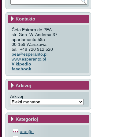
Kontakto
Ĉefa Estraro de PEA
str. Gen. W. Andersa 37
apartamento 59a
00-159 Warszawa
tel.: +48 720 912 520
pea@esperanto.pl
www.esperanto.pl
Vikipedio
facebook
Arkivoj
Arkivoj
Kategorioj
aranĝo