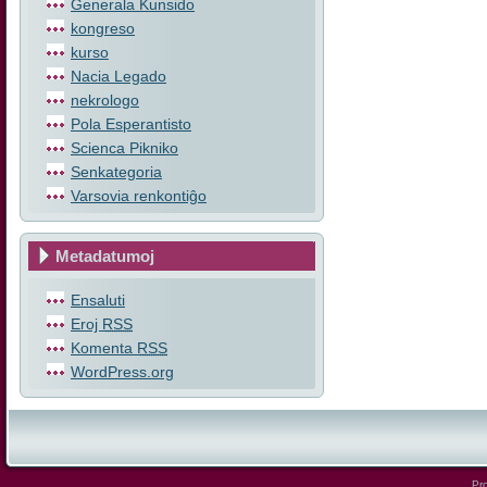
Ĝenerala Kunsido
kongreso
kurso
Nacia Legado
nekrologo
Pola Esperantisto
Scienca Pikniko
Senkategoria
Varsovia renkontiĝo
Metadatumoj
Ensaluti
Eroj
RSS
Komenta
RSS
WordPress.org
Pro