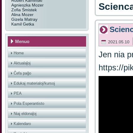
Robert Kamiński
Scienca
Agnieszka Mozer
Zofia Śmistek
Alina Mozer
Gizela Matray
Kamil Getka
Scienc
Menuo
2021.05.10
Jen nia p
Home
Aktualaĵoj
https://
Ĉefa paĝo
Edukaj materialoj/kursoj
PEA
Pola Esperantisto
Niaj eldonaĵoj
Kalendaro