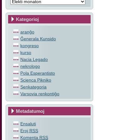
Kategorioj
aranĝo
Ĝenerala Kunsido
kongreso
kurso
Nacia Legado
nekrologo
Pola Esperantisto
Scienca Pikniko
Senkategoria
Varsovia renkontiĝo
Metadatumoj
Ensaluti
Eroj
RSS
Komenta
RSS