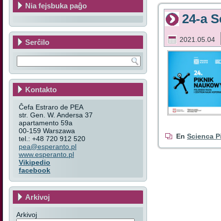
Nia fejsbuka paĝo
24-a S
2021.05.04
Serĉilo
Kontakto
Ĉefa Estraro de PEA
str. Gen. W. Andersa 37
apartamento 59a
00-159 Warszawa
En
Scienca P
tel.: +48 720 912 520
pea@esperanto.pl
www.esperanto.pl
Vikipedio
facebook
Arkivoj
Arkivoj