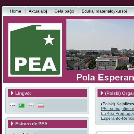
Home
Aktualaĵoj
Ĉefa paĝo
Edukaj materialoj/kursoj
Lingvo:
(Polski) Orga
(Polski) Najbliżs
PEJ-semajnfino e
La 46a Preĝtagoj
Esperanto-Renkon
Estraro de PEA