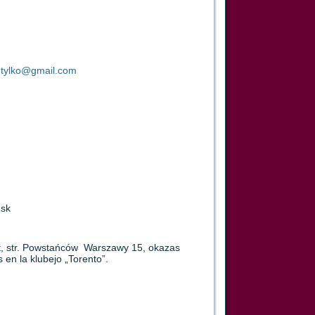
.tylko@gmail.com
ńsk
t, str. Powstańców Warszawy 15, okazas
en la klubejo „Torento”.