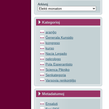
Arkivoj
Kategorioj
aranĝo
Ĝenerala Kunsido
kongreso
kurso
Nacia Legado
nekrologo
Pola Esperantisto
Scienca Pikniko
Senkategoria
Varsovia renkontiĝo
Metadatumoj
Ensaluti