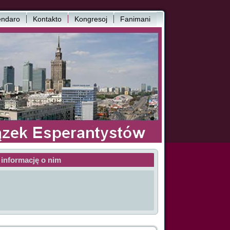
endaro
Kontakto
Kongresoj
Fanimani
 informację o nim