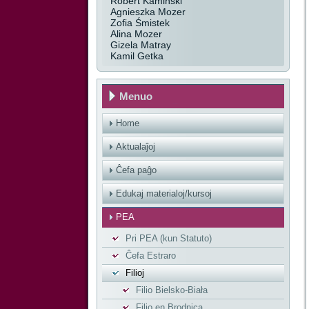
Robert Kamiński
Agnieszka Mozer
Zofia Śmistek
Alina Mozer
Gizela Matray
Kamil Getka
Menuo
Home
Aktualaĵoj
Ĉefa paĝo
Edukaj materialoj/kursoj
PEA
Pri PEA (kun Statuto)
Ĉefa Estraro
Filioj
Filio Bielsko-Biała
Filio en Brodnica