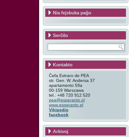
Nia fejsbuka paĝo
Serĉilo
Kontakto
Ĉefa Estraro de PEA
str. Gen. W. Andersa 37
apartamento 59a
00-159 Warszawa
tel.: +48 720 912 520
pea@esperanto.pl
www.esperanto.pl
Vikipedio
facebook
Arkivoj