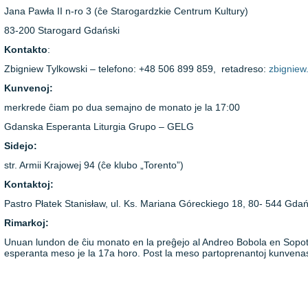
Jana Pawła II n-ro 3 (ĉe Starogardzkie Centrum Kultury)
83-200 Starogard Gdański
Kontakto
:
Zbigniew Tylkowski – telefono: +48 506 899 859, retadreso:
zbigniew
Kunvenoj:
merkrede ĉiam po dua semajno de monato je la 17:00
Gdanska Esperanta Liturgia Grupo – GELG
Sidejo:
str. Armii Krajowej 94 (ĉe klubo „Torento”)
Kontaktoj:
Pastro Płatek Stanisław, ul. Ks. Mariana Góreckiego 18, 80- 544 Gda
Rimarkoj:
Unuan lundon de ĉiu monato en la preĝejo al Andreo Bobola en Sopo
esperanta meso je la 17a horo. Post la meso partoprenantoj kunvenas 