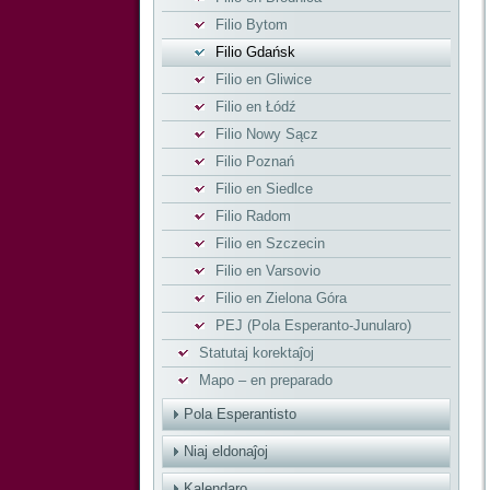
Filio Bytom
Filio Gdańsk
Filio en Gliwice
Filio en Łódź
Filio Nowy Sącz
Filio Poznań
Filio en Siedlce
Filio Radom
Filio en Szczecin
Filio en Varsovio
Filio en Zielona Góra
PEJ (Pola Esperanto-Junularo)
Statutaj korektaĵoj
Mapo – en preparado
Pola Esperantisto
Niaj eldonaĵoj
Kalendaro