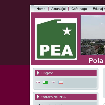
Home
Aktualaĵoj
Ĉefa paĝo
Edukaj m
Lingvo:
Estraro de PEA