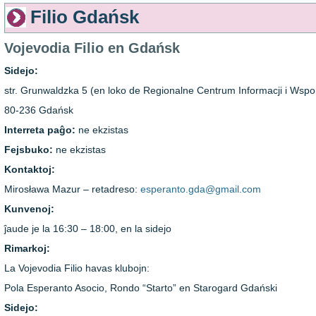
Filio Gdańsk
Vojevodia Filio en Gdańsk
Sidejo:
str. Grunwaldzka 5 (en loko de Regionalne Centrum Informacji i Ws
80-236 Gdańsk
Interreta paĝo:
ne ekzistas
Fejsbuko:
ne ekzistas
Kontaktoj:
Mirosława Mazur – retadreso:
esperanto.gda@gmail.com
Kunvenoj:
ĵaude je la 16:30 – 18:00, en la sidejo
Rimarkoj:
La Vojevodia Filio havas klubojn:
Pola Esperanto Asocio, Rondo “Starto” en Starogard Gdański
Sidejo: