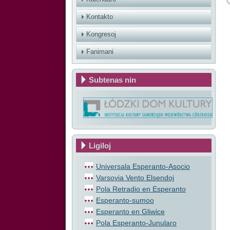
Kontakto
Kongresoj
Fanimani
Subtenas nin
Ligiloj
Universala Esperanto-Asocio
Varsovia Vento Elsendoj
Pola Retradio en Esperanto
Esperanto-sumoo
Esperanto en Gliwice
Pola Esperanto-Junularo