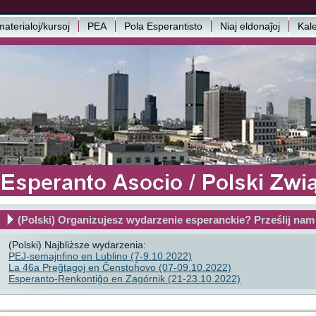
aterialoj/kursoj
PEA
Pola Esperantisto
Niaj eldonaĵoj
Kal
(Polski) Organizujesz wydarzenie esperanckie? Prześlij nam
(Polski) Najbliższe wydarzenia:
PEJ-semajnfino en Lublino (7-9.10.2022
)
La 46a Preĝtagoj en Ĉenstoĥovo (07-09.10.2022)
Esperanto-Renkontiĝo en Zagórnik (21-23.10.2022)