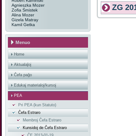
Robert Kamiński
Agnieszka Mozer
ZG 20
Zofia Śmistek
Alina Mozer
Gizela Matray
Kamil Getka
Menuo
Home
Aktualaĵoj
Ĉefa paĝo
Edukaj materialoj/kursoj
PEA
Pri PEA (kun Statuto)
Ĉefa Estraro
Membroj Ĉefa Estraro
Kunsidoj de Ĉefa Estraro
ĈE 2013-01-19