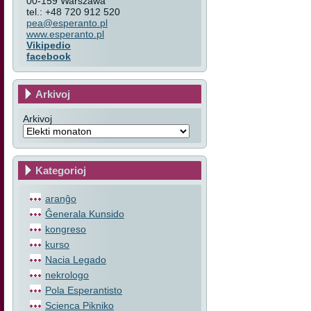
00-159 Warszawa
tel.: +48 720 912 520
pea@esperanto.pl
www.esperanto.pl
Vikipedio
facebook
Arkivoj
Arkivoj
Kategorioj
aranĝo
Ĝenerala Kunsido
kongreso
kurso
Nacia Legado
nekrologo
Pola Esperantisto
Scienca Pikniko