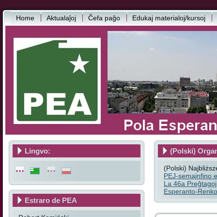
Home
Aktualaĵoj
Ĉefa paĝo
Edukaj materialoj/kursoj
Lingvo:
(Polski) Orga
(Polski) Najbliżs
PEJ-semajnfino e
La 46a Preĝtagoj
Esperanto-Renkon
Estraro de PEA