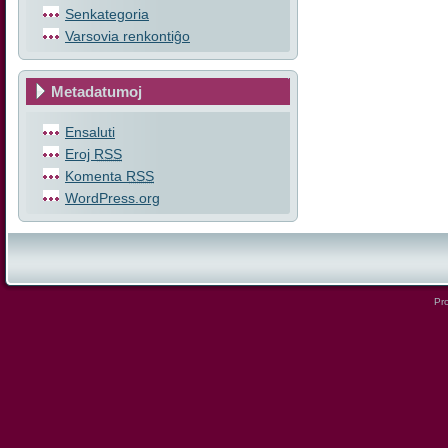
Senkategoria
Varsovia renkontiĝo
Metadatumoj
Ensaluti
Eroj
RSS
Komenta
RSS
WordPress.org
Pro