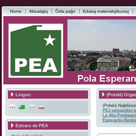
Home
Aktualaĵoj
Ĉefa paĝo
Edukaj materialoj/kursoj
Lingvo:
(Polski) Orga
(Polski) Najbliżs
PEJ-semajnfino e
La 46a Preĝtagoj
Esperanto-Renkon
Estraro de PEA