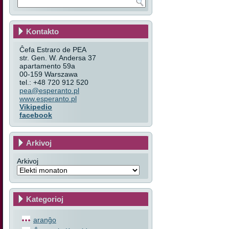
Kontakto
Ĉefa Estraro de PEA
str. Gen. W. Andersa 37
apartamento 59a
00-159 Warszawa
tel.: +48 720 912 520
pea@esperanto.pl
www.esperanto.pl
Vikipedio
facebook
Arkivoj
Arkivoj
Kategorioj
aranĝo