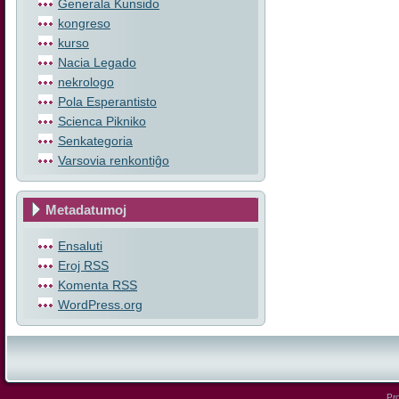
Ĝenerala Kunsido
kongreso
kurso
Nacia Legado
nekrologo
Pola Esperantisto
Scienca Pikniko
Senkategoria
Varsovia renkontiĝo
Metadatumoj
Ensaluti
Eroj
RSS
Komenta
RSS
WordPress.org
Pro