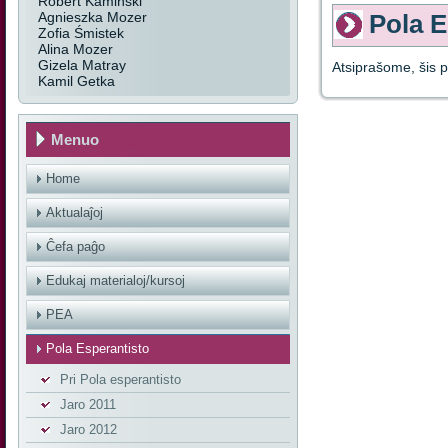
Robert Kamiński
Agnieszka Mozer
Pola E
Zofia Śmistek
Alina Mozer
Gizela Matray
Atsiprašome, šis p
Kamil Getka
Menuo
Home
Aktualaĵoj
Ĉefa paĝo
Edukaj materialoj/kursoj
PEA
Pola Esperantisto
Pri Pola esperantisto
Jaro 2011
Jaro 2012