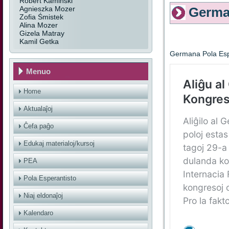
Robert Kamiński
Agnieszka Mozer
Germa
Zofia Śmistek
Alina Mozer
Gizela Matray
Kamil Getka
Germana Pola Esp
Menuo
Home
Aktualaĵoj
Ĉefa paĝo
Edukaj materialoj/kursoj
PEA
Pola Esperantisto
Niaj eldonaĵoj
Kalendaro