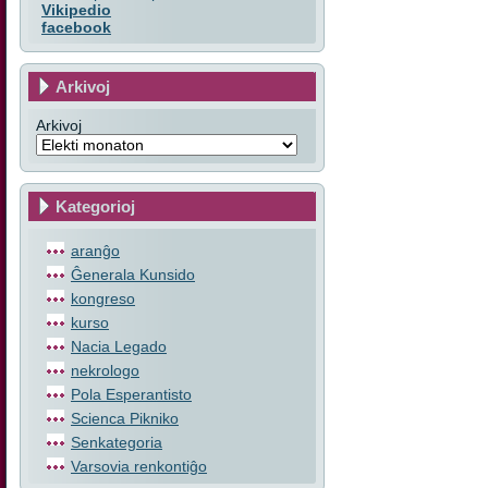
Vikipedio
facebook
Arkivoj
Arkivoj
Kategorioj
aranĝo
Ĝenerala Kunsido
kongreso
kurso
Nacia Legado
nekrologo
Pola Esperantisto
Scienca Pikniko
Senkategoria
Varsovia renkontiĝo