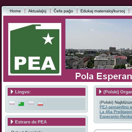
Home
Aktualaĵoj
Ĉefa paĝo
Edukaj materialoj/kursoj
Lingvo:
(Polski) Orga
(Polski) Najbliżs
PEJ-semajnfino e
La 46a Preĝtagoj
Esperanto-Renkon
Estraro de PEA