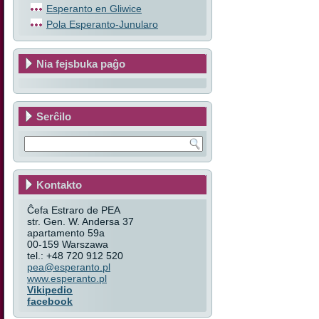
Esperanto en Gliwice
Pola Esperanto-Junularo
Nia fejsbuka paĝo
Serĉilo
Kontakto
Ĉefa Estraro de PEA
str. Gen. W. Andersa 37
apartamento 59a
00-159 Warszawa
tel.: +48 720 912 520
pea@esperanto.pl
www.esperanto.pl
Vikipedio
facebook