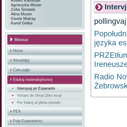
Robert Kamiński
Agnieszka Mozer
Interv
Zofia Śmistek
Alina Mozer
Gizela Matray
pollingvaj
Kamil Getka
Popołudn
Menuo
języka es
Home
PRZEtłum
Aktualaĵoj
Ireneusz
Ĉefa paĝo
Radio No
Edukaj materialoj/kursoj
Żebrowsk
Intervjuoj pri Esperanto
Vortaro de Unua Libro eo-pl
Per klakoj al plena posedo
PEA
Pola Esperantisto