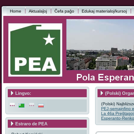
Home
Aktualaĵoj
Ĉefa paĝo
Edukaj materialoj/kursoj
Lingvo:
(Polski) Orga
(Polski) Najbliżs
PEJ-semajnfino e
La 46a Preĝtagoj
Esperanto-Renkon
Estraro de PEA