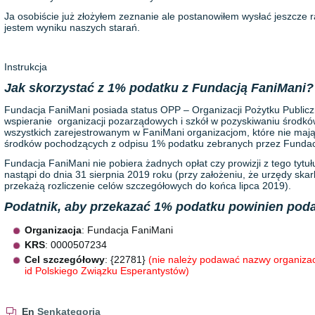
Ja osobiście już złożyłem zeznanie ale postanowiłem wysłać jeszcze 
jestem wyniku naszych starań.
Instrukcja
Jak skorzystać z 1% podatku z Fundacją FaniMani?
Fundacja FaniMani posiada status OPP – Organizacji Pożytku Publicz
wspieranie organizacji pozarządowych i szkół w pozyskiwaniu środkó
wszystkich zarejestrowanym w FaniMani organizacjom, które nie maj
środków pochodzących z odpisu 1% podatku zebranych przez Fundac
Fundacja FaniMani nie pobiera żadnych opłat czy prowizji z tego tyt
nastąpi do dnia 31 sierpnia 2019 roku (przy założeniu, że urzędy ska
przekażą rozliczenie celów szczegółowych do końca lipca 2019).
Podatnik, aby przekazać 1% podatku powinien pod
Organizacja
: Fundacja FaniMani
KRS
: 0000507234
Cel szczegółowy
: {22781}
(nie należy podawać nazwy organizacji
id Polskiego Związku Esperantystów)
En
Senkategoria