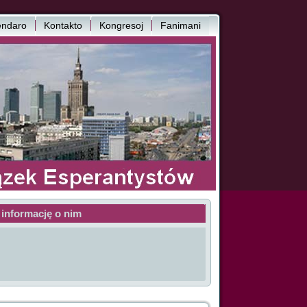
endaro
Kontakto
Kongresoj
Fanimani
 informację o nim