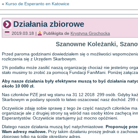
«
Kurso de Esperanto en Katowice
Działania zbiorowe
2019.03.18
|
Publikigita de
Krystyna Grochocka
Szanowne Koleżanki, Szano
Przed paroma godzinami dowiedziałem się o możliwości wspomożenia
rozliczenia się z Urzędem Skarbowym.
1% podatku może zasilić naszą organizację chociaż nie jesteśmy organ
stało musimy to zrobić za pomocą Fundacji FaniMani. Poniżej załączam 
Aby nasze działania były efektywne muszą to być działania nat
około 10 000 zł.
Nas członków PZE jest wg stanu na 31 12 2018 299 osób. Gdyby każd
Skarbowym w podany sposób to łatwo oszacować nasz dochód. 299 osó
Oczywiście zdaję sobie sprawę z tego że część naszych członków ma i
organizacje ale z drugiej strony są wśród nas osoby które zachęcą i
Esperantystów. Oczywiście startujemy już mocno opóźnieni.
Dlatego nasze działania muszą być natychmiastowe.
Proponuję przes
Wam adresy mailowe.
Przy takim działaniu proszę jednak o zachowani
zbiorowo tylko na ściśle określony adres.