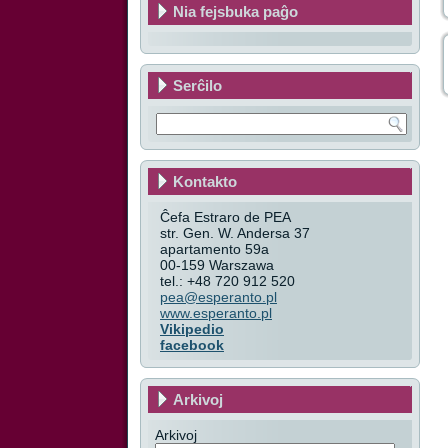
Nia fejsbuka paĝo
Serĉilo
Kontakto
Ĉefa Estraro de PEA
str. Gen. W. Andersa 37
apartamento 59a
00-159 Warszawa
tel.: +48 720 912 520
pea@esperanto.pl
www.esperanto.pl
Vikipedio
facebook
Arkivoj
Arkivoj