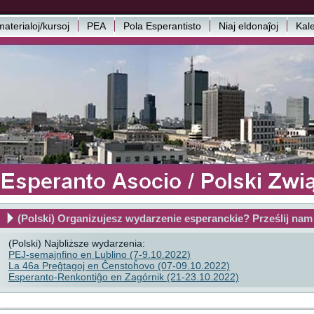
aterialoj/kursoj
PEA
Pola Esperantisto
Niaj eldonaĵoj
Kal
(Polski) Organizujesz wydarzenie esperanckie? Prześlij nam
(Polski) Najbliższe wydarzenia:
PEJ-semajnfino en Lublino (7-9.10.2022
)
La 46a Preĝtagoj en Ĉenstoĥovo (07-09.10.2022)
Esperanto-Renkontiĝo en Zagórnik (21-23.10.2022)