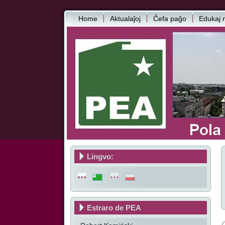
Home
Aktualaĵoj
Ĉefa paĝo
Edukaj m
Lingvo:
Estraro de PEA