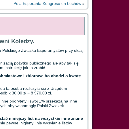
Pola Esperanta Kongreso en Łochów
»
wni Koledzy.
 Polskiego Związku Esperantystów przy okazji
izacją pożytku publicznego ale aby tak się
instrukcję jak to zrobić.
ychmiastowe i zbiorowe bo chodzi o kwotę
a ta osoba rozliczyła się z Urzędem
b x 30,00 zł = 8 970,00 zł.
nne priorytety i swój 1% przekażą na inne
nnych aby wspomogły Polski Związek
łać niniejszy list na wszystkie inne znane
e pewnej higieny i nie wysyłanie listów