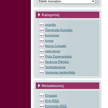
Kategorioj
aranĝo
Ĝenerala Kunsido
kongreso
kurso
Nacia Legado
nekrologo
Pola Esperantisto
Scienca Pikniko
Senkategoria
Varsovia renkontiĝo
Metadatumoj
Ensaluti
Eroj
RSS
Komenta
RSS