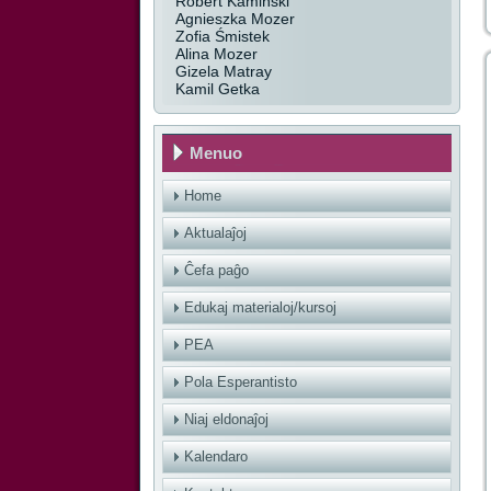
Robert Kamiński
Agnieszka Mozer
Zofia Śmistek
Alina Mozer
Gizela Matray
Kamil Getka
Menuo
Home
Aktualaĵoj
Ĉefa paĝo
Edukaj materialoj/kursoj
PEA
Pola Esperantisto
Niaj eldonaĵoj
Kalendaro