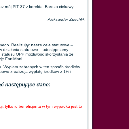
raz mój PIT 37 z korektą. Bardzo ciekawy
Aleksander Zdechlik
nego. Realizując nasze cele statutowe –
w działania statutowe – udostępniamy
ą statusu OPP możliwość skorzystania ze
ję FaniMani.
ułu. Wypłata zebranych w ten sposób środków
rbowe zrealizują wypłatę środków z 1% i
ać następujące dane:
, tylko id beneficjenta w tym wypadku jest to