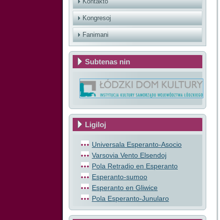
Kontakto
Kongresoj
Fanimani
Subtenas nin
Ligiloj
Universala Esperanto-Asocio
Varsovia Vento Elsendoj
Pola Retradio en Esperanto
Esperanto-sumoo
Esperanto en Gliwice
Pola Esperanto-Junularo