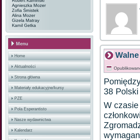
Robert Kamiński
Agnieszka Mozer
Zofia Śmistek
Alina Mozer
Gizela Matray
Kamil Getka
Menu
Walne
Home
Aktualności
Opublikowan
Strona główna
Pomiędzy
Materiały edukacyjne/kursy
38 Polski
PZE
W czasie
Pola Esperantisto
członkow
Nasze wydawnictwa
Zgromadz
Kalendarz
wymagany