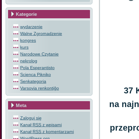
Kategorie
wydarzenie
Walne Zgromadzenie
kongres
kurs
Narodowe Czytanie
nekrolog
Pola Esperantisto
Scienca Pikniko
Senkategoria
37 
Varsovia renkontiĝo
na naj
Meta
Zaloguj się
Kanał
RSS
z wpisami
przepr
Kanał
RSS
z komentarzami
WordPress.org