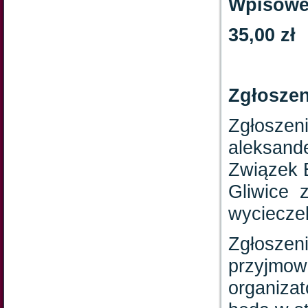
Wpisow
35,00 zł
Zgłoszen
Zgłoszeni
aleksand
Związek E
Gliwice 
wycieczek
Zgłoszeni
przyjmow
organizat