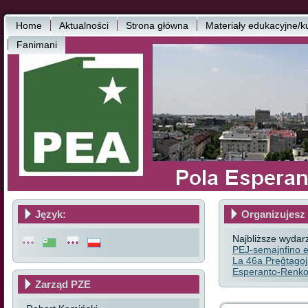
Home
Aktualności
Strona główna
Materiały edukacyjne/k
Fanimani
Język:
Organizujesz 
Najbliższe wydar
PEJ-semajnfino e
La 46a Preĝtagoj
Esperanto-Renkon
Zarząd PZE