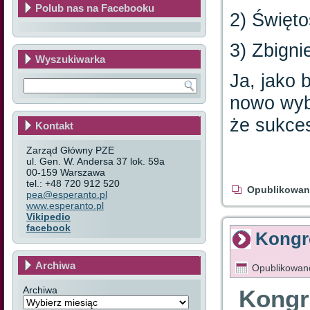
Polub nas na Facebooku
2) Święto
3) Zbigni
Wyszukiwarka
Ja, jako 
nowo wyb
że sukces
Kontakt
Zarząd Główny PZE
ul. Gen. W. Andersa 37 lok. 59a
00-159 Warszawa
tel.: +48 720 912 520
Opublikowan
pea@esperanto.pl
www.esperanto.pl
Vikipedio
facebook
Kongr
Archiwa
Opublikowan
Archiwa
Kongr