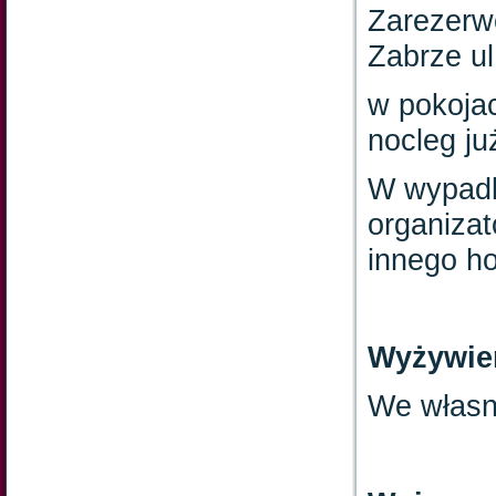
Zarezerw
Zabrze ul
w pokoja
nocleg ju
W wypadk
organiza
innego ho
Wyżywie
We własn