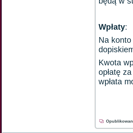
będą w s
Wpłaty
:
Na konto
dopiskie
Kwota wp
opłatę za
wpłata mo
Opublikowan