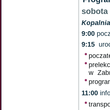
sobota
Kopalni
9:00
pocz
9:15
uroc
poczat
prelek
w Zabr
progra
11:00
inf
transp