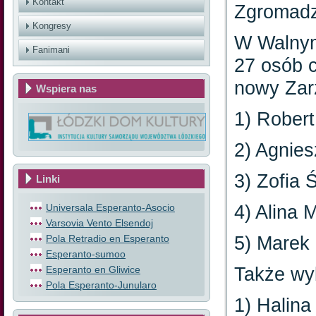
Kontakt
Zgromadz
Kongresy
W Walnym
Fanimani
27 osób c
nowy Zar
Wspiera nas
1) Rober
2) Agnie
3) Zofia 
Linki
4) Alina 
Universala Esperanto-Asocio
Varsovia Vento Elsendoj
5) Marek
Pola Retradio en Esperanto
Esperanto-sumoo
Także wy
Esperanto en Gliwice
Pola Esperanto-Junularo
1) Halin