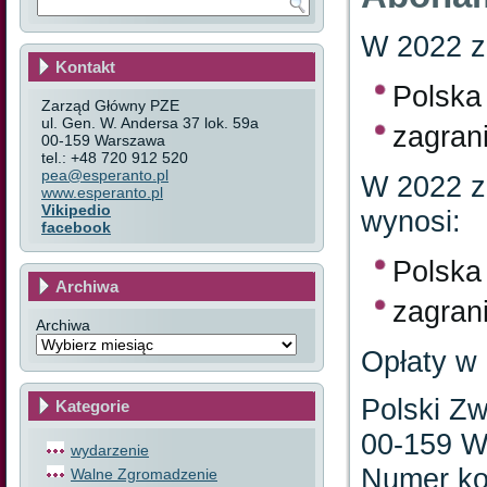
W 2022 
Kontakt
Polska 
Zarząd Główny PZE
ul. Gen. W. Andersa 37 lok. 59a
zagran
00-159 Warszawa
tel.: +48 720 912 520
pea@esperanto.pl
W 2022 
www.esperanto.pl
Vikipedio
wynosi:
facebook
Polska 
Archiwa
zagran
Archiwa
Opłaty w 
Polski Zw
Kategorie
00-159 W
wydarzenie
Numer ko
Walne Zgromadzenie