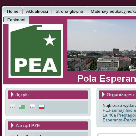
Home
Aktualności
Strona główna
Materiały edukacyjne/k
Fanimani
Język:
Organizujesz 
Najbliższe wydar
PEJ-semajnfino e
La 46a Preĝtagoj
Esperanto-Renkon
Zarząd PZE