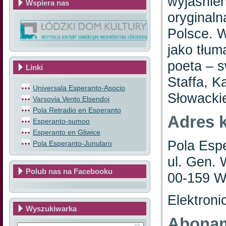
wyjaśnie
Wspiera nas
oryginaln
Polsce. W
jako tłum
poeta – s
Linki
Staffa, K
Universala Esperanto-Asocio
Słowacki
Varsovia Vento Elsendoj
Pola Retradio en Esperanto
Adres 
Esperanto-sumoo
Esperanto en Gliwice
Pola Espe
Pola Esperanto-Junularo
ul. Gen. 
Polub nas na Facebooku
00-159 W
Elektroni
Wyszukiwarka
Abona