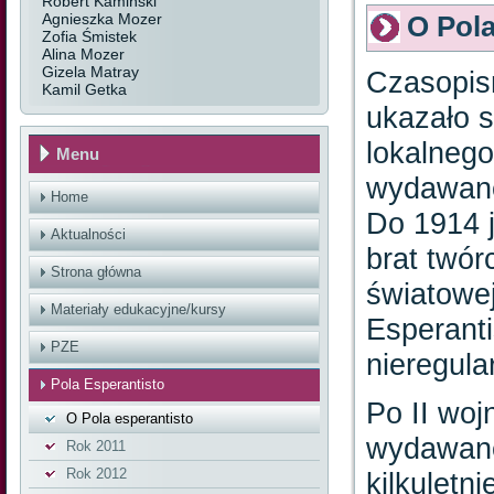
Robert Kamiński
Agnieszka Mozer
O Pola
Zofia Śmistek
Alina Mozer
Gizela Matray
Czasopi
Kamil Getka
ukazało 
lokalneg
Menu
wydawane
Home
Do 1914 
Aktualności
brat twór
Strona główna
światowej
Materiały edukacyjne/kursy
Esperanti
PZE
nieregula
Pola Esperantisto
Po II woj
O Pola esperantisto
wydawane
Rok 2011
Rok 2012
kilkuletn