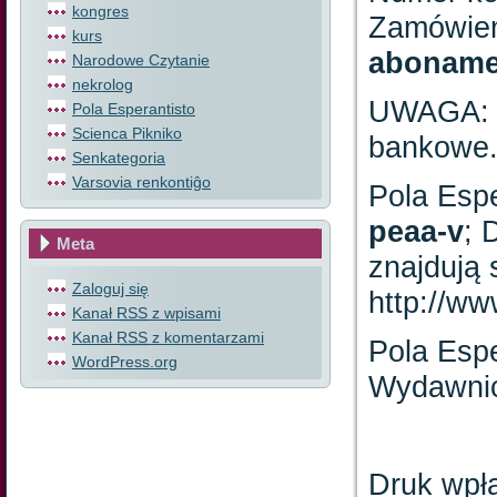
kongres
Zamówieni
kurs
abonamen
Narodowe Czytanie
nekrolog
UWAGA: D
Pola Esperantisto
Scienca Pikniko
bankowe
Senkategoria
Varsovia renkontiĝo
Pola Esp
peaa-v
; 
Meta
znajdują 
Zaloguj się
http://ww
Kanał
RSS
z wpisami
Kanał
RSS
z komentarzami
Pola Espe
WordPress.org
Wydawni
Druk wpła