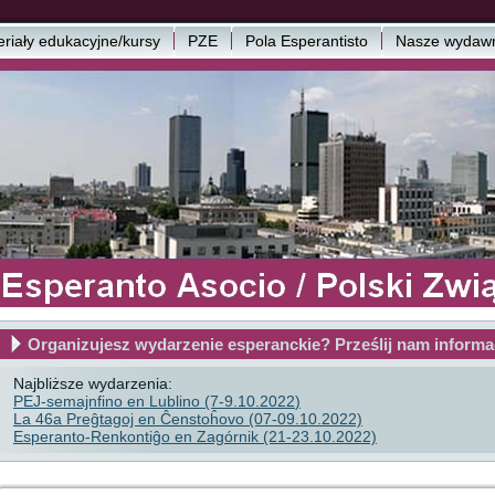
riały edukacyjne/kursy
PZE
Pola Esperantisto
Nasze wydawn
Organizujesz wydarzenie esperanckie? Prześlij nam informa
Najbliższe wydarzenia:
PEJ-semajnfino en Lublino (7-9.10.2022
)
La 46a Preĝtagoj en Ĉenstoĥovo (07-09.10.2022)
Esperanto-Renkontiĝo en Zagórnik (21-23.10.2022)