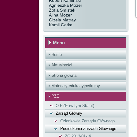
Robert Kamiński
Agnieszka Mozer
Zofia Śmistek
Alina Mozer
Gizela Matray
Kamil Getka
Menu
Home
Aktualności
Strona główna
Materiały edukacyjne/kursy
PZE
O PZE (w tym Statut)
Zarząd Główny
Członkowie Zarządu Głównego
Posiedzenia Zarządu Głównego
ZG 2013-01-19