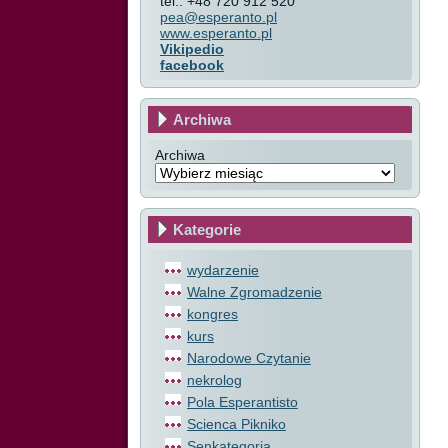
tel.: +48 720 912 520
pea@esperanto.pl
www.esperanto.pl
Vikipedio
facebook
Archiwa
Archiwa
Kategorie
wydarzenie
Walne Zgromadzenie
kongres
kurs
Narodowe Czytanie
nekrolog
Pola Esperantisto
Scienca Pikniko
Senkategoria