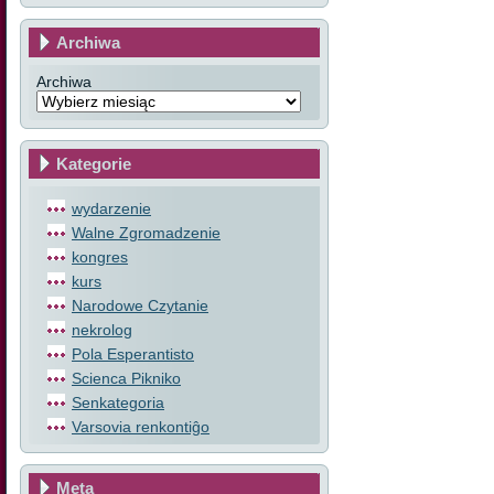
Archiwa
Archiwa
Kategorie
wydarzenie
Walne Zgromadzenie
kongres
kurs
Narodowe Czytanie
nekrolog
Pola Esperantisto
Scienca Pikniko
Senkategoria
Varsovia renkontiĝo
Meta