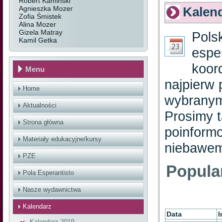
Robert Kamiński
Agnieszka Mozer
Kalen
Zofia Śmistek
Alina Mozer
Gizela Matray
Pols
Kamil Getka
espe
koor
Menu
najpierw 
Home
wybranym
Aktualności
Prosimy t
Strona główna
poinformo
Materiały edukacyjne/kursy
niebawem
PZE
Popula
Pola Esperantisto
Nasze wydawnictwa
Kalendarz
Data
I
Kalendarz 2019