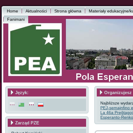
Home
Aktualności
Strona główna
Materiały edukacyjne/k
Fanimani
Język:
Organizujesz 
Najbliższe wydar
PEJ-semajnfino e
La 46a Preĝtagoj
Esperanto-Renkon
Zarząd PZE