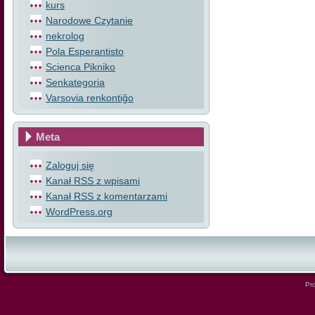
kurs
Narodowe Czytanie
nekrolog
Pola Esperantisto
Scienca Pikniko
Senkategoria
Varsovia renkontiĝo
Meta
Zaloguj się
Kanał
RSS
z wpisami
Kanał
RSS
z komentarzami
WordPress.org
Pro