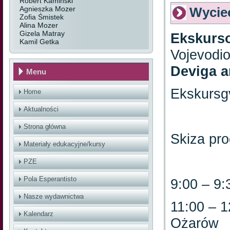
Robert Kamiński
Agnieszka Mozer
Wycie
Zofia Śmistek
Alina Mozer
Gizela Matray
Ekskurs
Kamil Getka
Vojevodio
Deviga a
Menu
Ekskursgv
Home
Aktualności
Strona główna
Skiza pr
Materiały edukacyjne/kursy
PZE
Pola Esperantisto
9:00 – 9:
Nasze wydawnictwa
11:00 – 1
Kalendarz
Ożarów