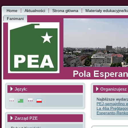
Home
Aktualności
Strona główna
Materiały edukacyjne/k
Fanimani
Język:
Organizujesz 
Najbliższe wydar
PEJ-semajnfino e
La 46a Preĝtagoj
Esperanto-Renkon
Zarząd PZE