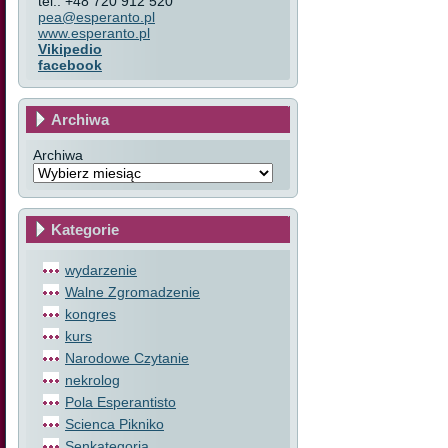
tel.: +48 720 912 520
pea@esperanto.pl
www.esperanto.pl
Vikipedio
facebook
Archiwa
Archiwa
Kategorie
wydarzenie
Walne Zgromadzenie
kongres
kurs
Narodowe Czytanie
nekrolog
Pola Esperantisto
Scienca Pikniko
Senkategoria