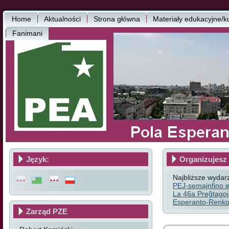
Home
Aktualności
Strona główna
Materiały edukacyjne/k
Fanimani
Język:
Organizujesz 
Najbliższe wydar
PEJ-semajnfino e
La 46a Preĝtagoj
Esperanto-Renkon
Zarząd PZE