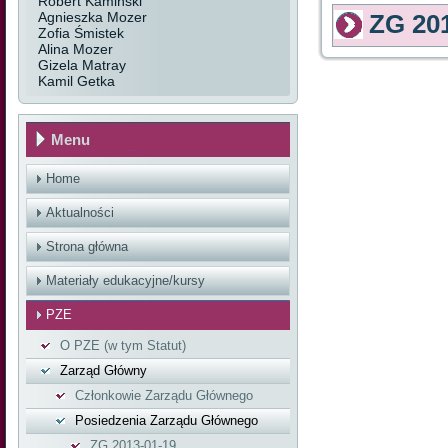
Robert Kamiński
Agnieszka Mozer
ZG 20
Zofia Śmistek
Alina Mozer
Gizela Matray
Kamil Getka
Menu
Home
Aktualności
Strona główna
Materiały edukacyjne/kursy
PZE
O PZE (w tym Statut)
Zarząd Główny
Członkowie Zarządu Głównego
Posiedzenia Zarządu Głównego
ZG 2013-01-19