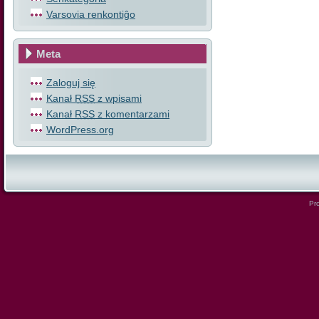
Varsovia renkontiĝo
Meta
Zaloguj się
Kanał
RSS
z wpisami
Kanał
RSS
z komentarzami
WordPress.org
Pro