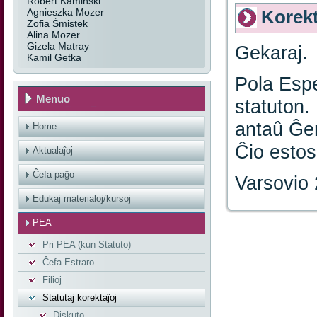
Robert Kamiński
Agnieszka Mozer
Korekt
Zofia Śmistek
Alina Mozer
Gizela Matray
Gekaraj.
Kamil Getka
Pola Espe
Menuo
statuton.
antaû Ĝe
Home
Ĉio estos
Aktualaĵoj
Ĉefa paĝo
Varsovio
Edukaj materialoj/kursoj
PEA
Pri PEA (kun Statuto)
Ĉefa Estraro
Filioj
Statutaj korektaĵoj
Diskuto