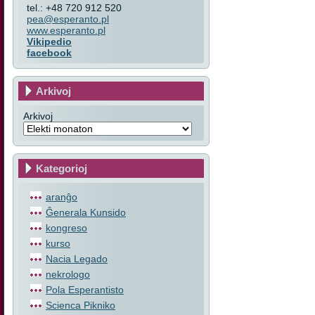
tel.: +48 720 912 520
pea@esperanto.pl
www.esperanto.pl
Vikipedio
facebook
Arkivoj
Arkivoj
Kategorioj
aranĝo
Ĝenerala Kunsido
kongreso
kurso
Nacia Legado
nekrologo
Pola Esperantisto
Scienca Pikniko