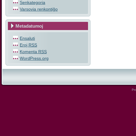
Senkategoria
Varsovia renkontiĝo
Metadatumoj
Ensaluti
Eroj
RSS
Komenta
RSS
WordPress.org
Pro