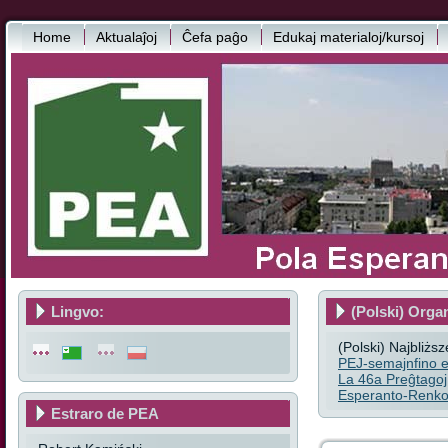
Home
Aktualaĵoj
Ĉefa paĝo
Edukaj materialoj/kursoj
Lingvo:
(Polski) Orga
(Polski) Najbliżs
PEJ-semajnfino e
La 46a Preĝtagoj
Esperanto-Renkon
Estraro de PEA