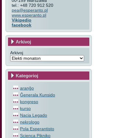
00-159 Warszawa
tel.: +48 720 912 520
pea@esperanto.pl
www.esperanto.pl
Vikipedio
facebook
Arkivoj
Arkivoj
Kategorioj
aranĝo
Ĝenerala Kunsido
kongreso
kurso
Nacia Legado
nekrologo
Pola Esperantisto
Scienca Pikniko