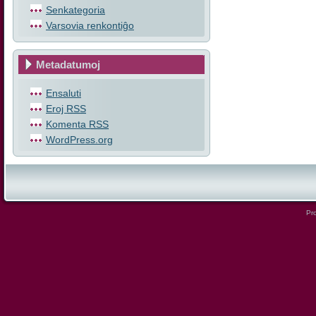
Senkategoria
Varsovia renkontiĝo
Metadatumoj
Ensaluti
Eroj
RSS
Komenta
RSS
WordPress.org
Pro