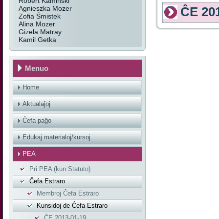
Robert Kamiński
Agnieszka Mozer
ĈE 20
Zofia Śmistek
Alina Mozer
Gizela Matray
Kamil Getka
Menuo
Home
Aktualaĵoj
Ĉefa paĝo
Edukaj materialoj/kursoj
PEA
Pri PEA (kun Statuto)
Ĉefa Estraro
Membroj Ĉefa Estraro
Kunsidoj de Ĉefa Estraro
ĈE 2013-01-19