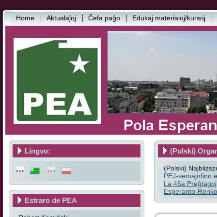
Home
Aktualaĵoj
Ĉefa paĝo
Edukaj materialoj/kursoj
Lingvo:
(Polski) Orga
(Polski) Najbliżs
PEJ-semajnfino e
La 46a Preĝtagoj
Esperanto-Renkon
Estraro de PEA