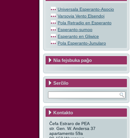
Universala Esperanto-Asocio
Varsovia Vento Elsendoj
Pola Retradio en Esperanto
Esperanto-sumoo
Esperanto en Gliwice
Pola Esperanto-Junularo
Nia fejsbuka paĝo
Serĉilo
Kontakto
Ĉefa Estraro de PEA
str. Gen. W. Andersa 37
apartamento 59a