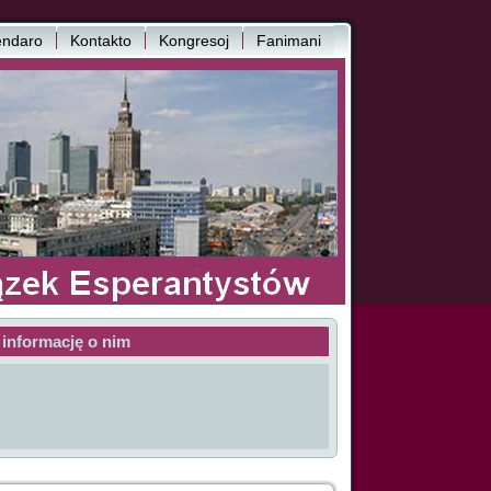
endaro
Kontakto
Kongresoj
Fanimani
 informację o nim