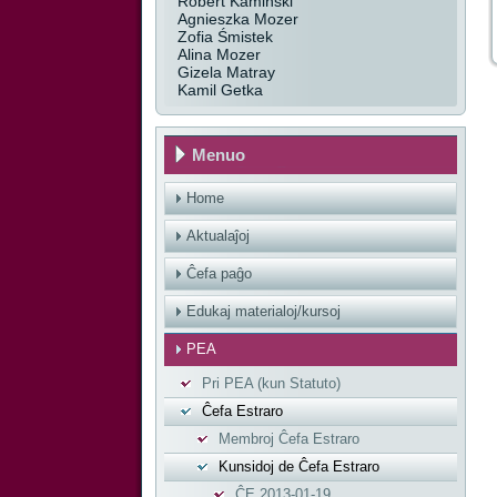
Robert Kamiński
Agnieszka Mozer
Zofia Śmistek
Alina Mozer
Gizela Matray
Kamil Getka
Menuo
Home
Aktualaĵoj
Ĉefa paĝo
Edukaj materialoj/kursoj
PEA
Pri PEA (kun Statuto)
Ĉefa Estraro
Membroj Ĉefa Estraro
Kunsidoj de Ĉefa Estraro
ĈE 2013-01-19