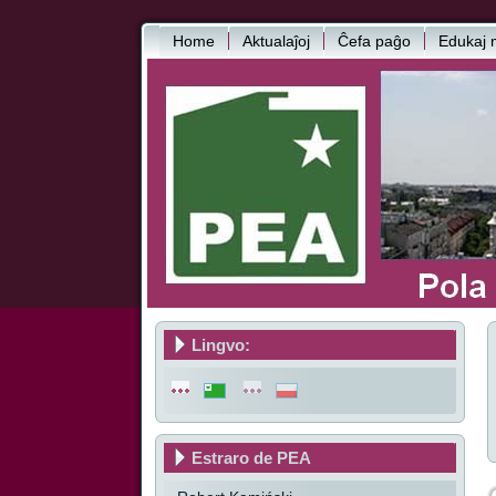
Home
Aktualaĵoj
Ĉefa paĝo
Edukaj m
Lingvo:
Estraro de PEA