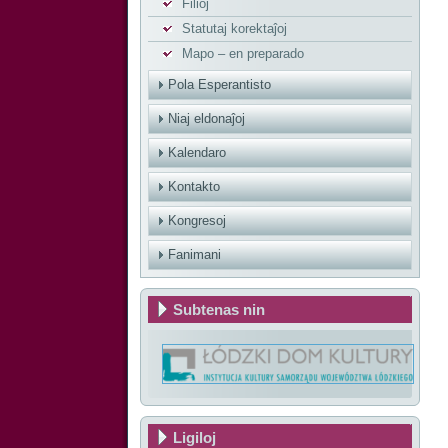
Filioj
Statutaj korektaĵoj
Mapo – en preparado
Pola Esperantisto
Niaj eldonaĵoj
Kalendaro
Kontakto
Kongresoj
Fanimani
Subtenas nin
Ligiloj