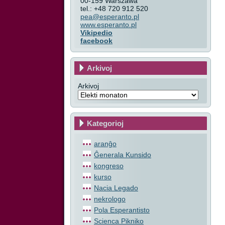
00-159 Warszawa
tel.: +48 720 912 520
pea@esperanto.pl
www.esperanto.pl
Vikipedio
facebook
Arkivoj
Arkivoj
Kategorioj
aranĝo
Ĝenerala Kunsido
kongreso
kurso
Nacia Legado
nekrologo
Pola Esperantisto
Scienca Pikniko