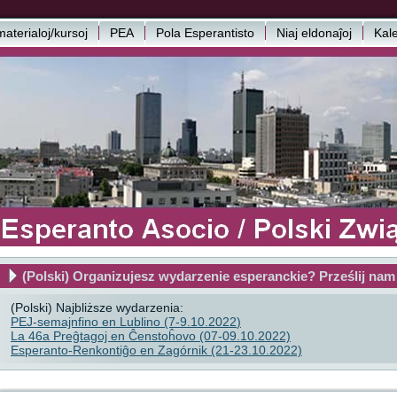
aterialoj/kursoj
PEA
Pola Esperantisto
Niaj eldonaĵoj
Kal
(Polski) Organizujesz wydarzenie esperanckie? Prześlij nam
(Polski) Najbliższe wydarzenia:
PEJ-semajnfino en Lublino (7-9.10.2022
)
La 46a Preĝtagoj en Ĉenstoĥovo (07-09.10.2022)
Esperanto-Renkontiĝo en Zagórnik (21-23.10.2022)