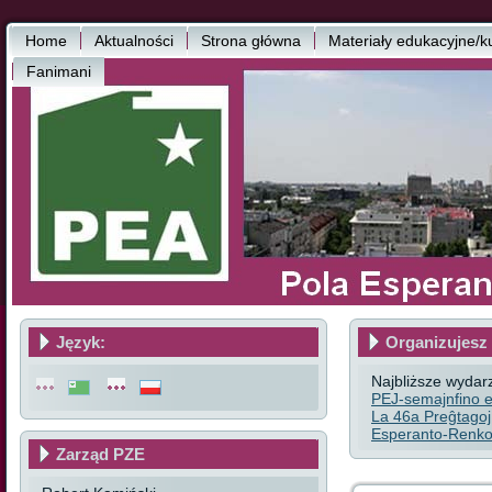
Home
Aktualności
Strona główna
Materiały edukacyjne/k
Fanimani
Język:
Organizujesz 
Najbliższe wydar
PEJ-semajnfino e
La 46a Preĝtagoj
Esperanto-Renkon
Zarząd PZE