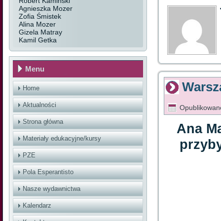
Robert Kamiński
Agnieszka Mozer
Zofia Śmistek
Alina Mozer
Gizela Matray
Kamil Getka
Menu
Warsza
Home
Aktualności
Opublikowan
Strona główna
Ana Man
Materiały edukacyjne/kursy
przyby
PZE
Pola Esperantisto
Nasze wydawnictwa
Kalendarz