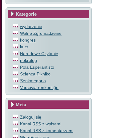
Kategorie
wydarzenie
Walne Zgromadzenie
kongres
kurs
Narodowe Czytanie
nekrolog
Pola Esperantisto
Scienca Pikniko
Senkategoria
Varsovia renkontiĝo
Meta
Zaloguj się
Kanał
RSS
z wpisami
Kanał
RSS
z komentarzami
WordPress.org