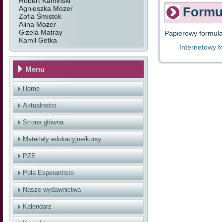
Robert Kamiński
Agnieszka Mozer
Formu
Zofia Śmistek
Alina Mozer
Gizela Matray
Papierowy formul
Kamil Getka
Internetowy 
Menu
Home
Aktualności
Strona główna
Materiały edukacyjne/kursy
PZE
Pola Esperantisto
Nasze wydawnictwa
Kalendarz