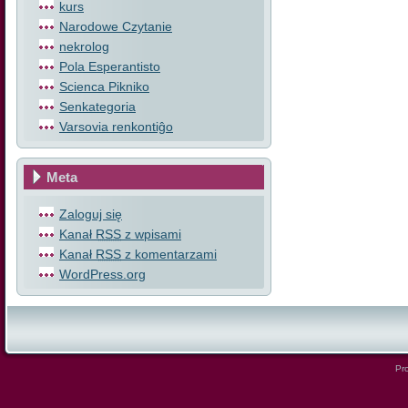
kurs
Narodowe Czytanie
nekrolog
Pola Esperantisto
Scienca Pikniko
Senkategoria
Varsovia renkontiĝo
Meta
Zaloguj się
Kanał
RSS
z wpisami
Kanał
RSS
z komentarzami
WordPress.org
Pro