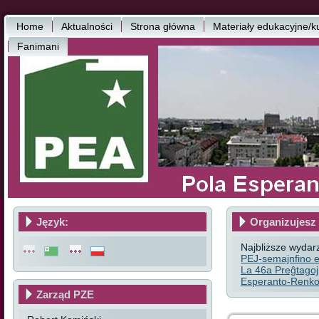
Home
Aktualności
Strona główna
Materiały edukacyjne/k
Fanimani
Język:
Organizujesz 
Najbliższe wydar
PEJ-semajnfino e
La 46a Preĝtagoj
Esperanto-Renkon
Zarząd PZE